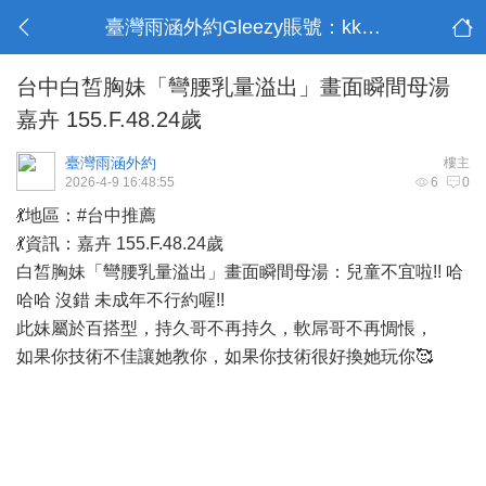
臺灣雨涵外約Gleezy賬號：kk9003
台中白皙胸妹「彎腰乳量溢出」畫面瞬間母湯
嘉卉 155.F.48.24歲
臺灣雨涵外約
樓主
2026-4-9 16:48:55
6
0
💃地區：#台中推薦
💃資訊：嘉卉 155.F.48.24歲
白皙胸妹「彎腰乳量溢出」畫面瞬間母湯：兒童不宜啦!! 哈
哈哈 沒錯 未成年不行約喔!!
此妹屬於百搭型，持久哥不再持久，軟屌哥不再惆悵，
如果你技術不佳讓她教你，如果你技術很好換她玩你🥰