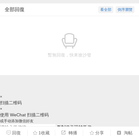
全部回復
看全部
倒序瀏覽
暫無回復，快來搶沙發
×
扫描二维码
×
使用 WeChat 扫描二维码
或手动添加微信好友
复制ID并跳转微信
回復
1收藏
轉播
分享
淘帖
请跳转后，手动添加好友，谢谢