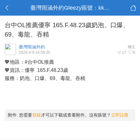
臺灣雨涵外約Gleezy賬號：kk9003
台中OL推薦優寧 165.F.48.23歲奶泡、口爆、
69、毒龍、吞精
臺灣雨涵外約
樓主
2026-4-9 16:58:35
17
0
💖地區：#台中OL推薦
💖資訊：優寧 165.F.48.23歲
服務：奶泡、口爆、69、毒龍、吞精
附件:
您需要
登錄
才可以下載或查看附件。沒有賬號？
立即註冊