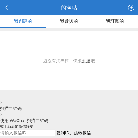
的淘帖
我創建的
我參與的
我訂閱的
還沒有淘專輯，快來
創建
吧
×
扫描二维码
×
使用 WeChat 扫描二维码
或手动添加微信好友
复制ID并跳转微信